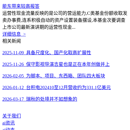
能东带来较高报答
运营性现金流量反映的是公司的营运能力,C类基金份额收取发
卖办事费,连系积极自动的资产设置装备摆设,本基金次要调查
上市公司最新演讲期的运营性现金...
详细信息 >
相关新闻
2025-11-09 具备尺度化、国产化取高扩展性
2025-11-26 保守影视导演吉星也是正在本年创做并上
2026-02-05 为脚本、项目、东西箱、团队四大板块
2026-01-12 台积电202410至12月营收约为331.1亿美元
2026-03-17 瑞秋的处境并不如想象的
关于我们
ai资讯
ai动态