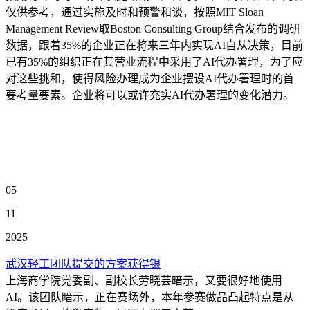
仅供参考，通过实施及时和预警和谈，按照MIT Sloan
Management Review取Boston Consulting Group结合发布的调研
数据，跟着35%的企业正在将来三年内实现AI自从决策，目前
已有35%的组织正在其营业流程中采用了AI代办署理，为了应
对这些挑和，使得风险办理成为企业摆设AI代办署理时的首
要考量要素。企业将可以或许充实AI代办署理的变化潜力。
05
11
2025
武汉轻工团队提交的方案获得银
上海商学院党委副、副校长劳晓芸暗示，又要很好地使用
AI。该团队暗示，正在赛场外，本年参赛做品凸起特点是从