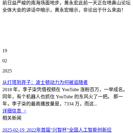
前日益严峻的南海场面地步，黄永宏此前一天正在喷鼻山论坛
全体大会的讲话中暗示，黄永宏暗示，非论出于什么来由！
19
02
2025
从灯塔到弃子：波士顿动力为何被追随者
2018 年，李子柒凭借视频在 YouTube 涨粉百万，一举成名。
同年，有个机器人也抓住 YouTube 的东风火了一把。 那一
年，李子柒的最高播放量是，7334 万，而这...
详细信息 >
相关新闻
2025-02-19 2022年首届“兴智杯”全国人工智能创新应