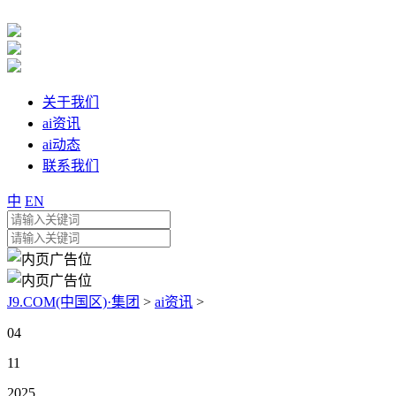
关于我们
ai资讯
ai动态
联系我们
中
EN
J9.COM(中国区)·集团
>
ai资讯
>
04
11
2025