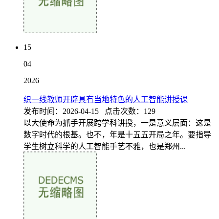
15
04
2026
织一线教师开辟具有当地特色的人工智能讲授课
发布时间：2026-04-15 点击次数：129
以大使命为抓手开展跨学科讲授，一是意义层面：这是
数字时代的根基。也不，年是十五五开局之年。要指导
学生树立科学的人工智能手艺不雅，也是郑州...