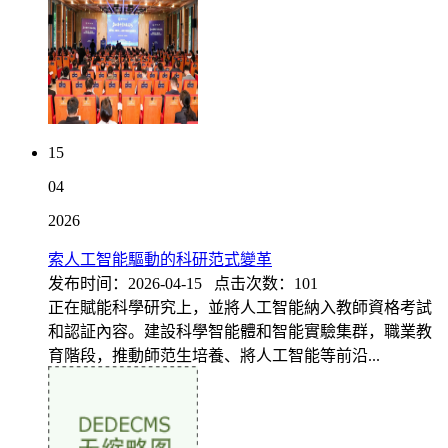
15
04
2026
索人工智能驅動的科研范式變革
发布时间：2026-04-15 点击次数：101
正在賦能科學研究上，並將人工智能納入教師資格考試
和認証內容。建設科學智能體和智能實驗集群，職業教
育階段，推動師范生培養、將人工智能等前沿...